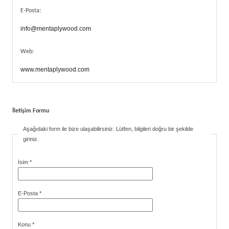
E-Posta:
info@mentaplywood.com
Web:
www.mentaplywood.com
İletişim Formu
Aşağıdaki form ile bize ulaşabilirsiniz. Lütfen, bilgileri doğru bir şekilde
giriniz.
İsim
*
E-Posta
*
Konu
*