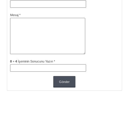
Mesaj
*
8
+
4
İşeminin Sonucunu Yazın
*
Gönder